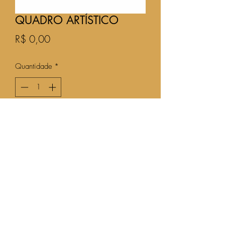
QUADRO ARTÍSTICO
Preço
R$ 0,00
Quantidade
*
Adicionar ao carrinho
(12) 99195-9796
©2020 por Bangalô Decora.